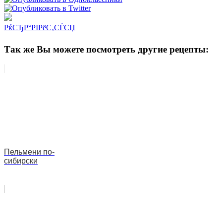
РќСЂР°РІРёС‚СЃСЏ
Так же Вы можете посмотреть другие рецепты:
Пельмени по-
сибирски