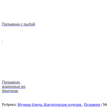
Пельмени с рыбой
Пельмени,
жаренные во
фритюре
Рубрика:
Мучные блюда. Кондитерские изделия.
,
Пельмени
| М