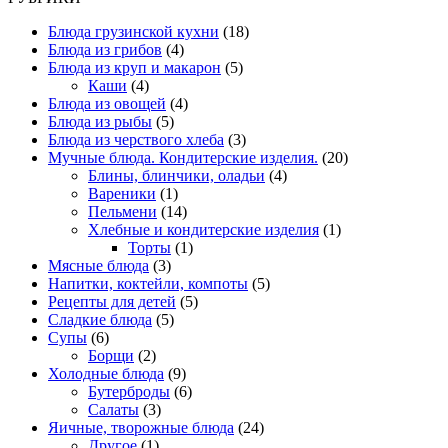
Блюда грузинской кухни
(18)
Блюда из грибов
(4)
Блюда из круп и макарон
(5)
Каши
(4)
Блюда из овощей
(4)
Блюда из рыбы
(5)
Блюда из черствого хлеба
(3)
Мучные блюда. Кондитерские изделия.
(20)
Блины, блинчики, оладьи
(4)
Вареники
(1)
Пельмени
(14)
Хлебные и кондитерские изделия
(1)
Торты
(1)
Мясные блюда
(3)
Напитки, коктейли, компоты
(5)
Рецепты для детей
(5)
Сладкие блюда
(5)
Супы
(6)
Борщи
(2)
Холодные блюда
(9)
Бутерброды
(6)
Салаты
(3)
Яичные, творожные блюда
(24)
Другое
(1)