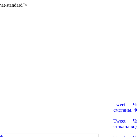
rmat-standard">
Русские 
Tweet Что 
сметаны, 40
Пельмени
Tweet Что 
стакана во
Пельмени