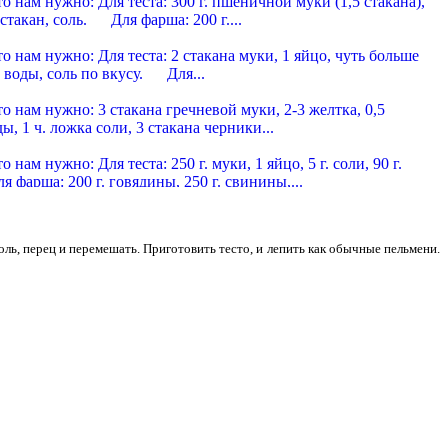
нам нужно: Для теста: 300 г. пшеничной муки (1,5 стакана),
5 стакан, соль. Для фарша: 200 г....
 уральские
нам нужно: Для теста: 2 стакана муки, 1 яйцо, чуть больше
 воды, соль по вкусу. Для...
 украинские из гречневой муки
нам нужно: 3 стакана гречневой муки, 2-3 желтка, 0,5
ы, 1 ч. ложка соли, 3 стакана черники...
 московские
ам нужно: Для теста: 250 г. муки, 1 яйцо, 5 г. соли, 90 г.
фарша: 200 г. говядины, 250 г. свинины,...
и тюменские
нам нужно: Для теста: 3 стакана муки, 1 яйцо, 1 стакан
. Для фарша: 400 г. говядины, 450 г. свинины,...
ль, перец и перемешать. Приготовить тесто, и лепить как обычные пельмени.
 домашние говяжьи
нам нужно: Для теста: 300 г. пшеничной муки, половинка
больше стакана воды, 75 г. масла, 20...
, жаренные во фритюре
нам нужно: 200 г. пельменей, 15 г. жира для фритюра, 50 г.
 приготовления этого варианта,...
 со свежими грибами
нам нужно: Для теста: 320 г. пшеничной муки. половинка
больше полстакана воды. 20 г. муки...
 с сушеными грибами и свежей капустой
нам нужно: На 1 кг. сырых пельменей: 500 г. свежей