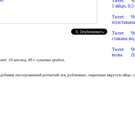
Tweet Что 
1 яйцо, 0,
Пельмени
Tweet Что 
полстакана
Пельмени
Tweet Что 
стакана вод
Пельмени
Tweet Что н
воды. Для 
ней: 10 шт яиц, 40 г. сушеных грибов,
Пельмен
Tweet Что 
воды, соль
 добавив пассерованный репчатый лук, рубленные, сваренные вкрутую яйца, со
Пельмени
Tweet Что 
яйца, чуть 
Пельмени
Tweet Что 
соуса. Для
Пельмени
Tweet Что 
яйца. чуть 
Пельмени
Tweet Что 