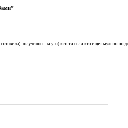
бами”
готовила) получилось на ура) кстати если кто ищет мультю по до