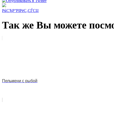
РќСЂР°РІРёС‚СЃСЏ
Так же Вы можете посмо
Пельмени с рыбой