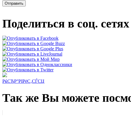
Поделиться в соц. сетях
РќСЂР°РІРёС‚СЃСЏ
Так же Вы можете посмо