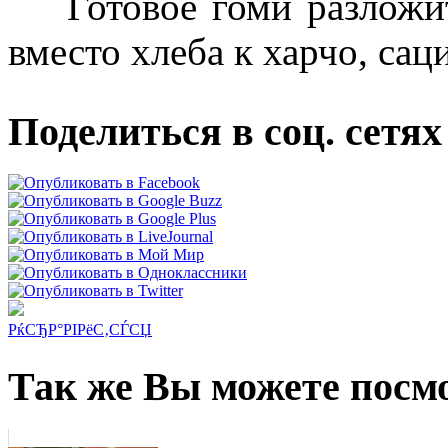
Готовое гоми разложить
вместо хлеба к харчо, сац
Поделиться в соц. сетях
РќСЂР°РІРёС‚СЃСЏ
Так же Вы можете посмо