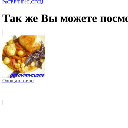
РќСЂР°РІРёС‚СЃСЏ
Так же Вы можете посмо
Овощи к птице