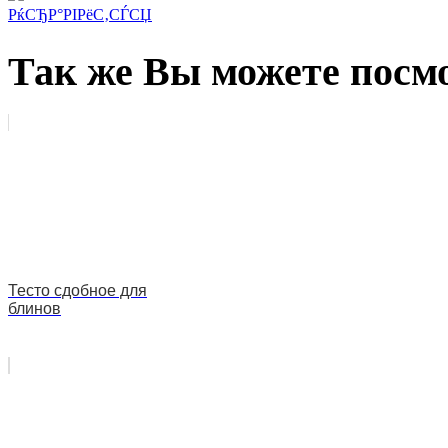
РќСЂР°РІРёС‚СЃСЏ
Так же Вы можете посмо
Тесто сдобное для
блинов