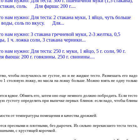
нам нужно: Для теста: 300 г. пшеничной муки (1,5 стакана),
5 стакан, соль. Для фарша: 200 г....
 уральские
нам нужно: Для теста: 2 стакана муки, 1 яйцо, чуть больше
 воды, соль по вкусу. Для...
 украинские из гречневой муки
нам нужно: 3 стакана гречневой муки, 2-3 желтка, 0,5
ы, 1 ч. ложка соли, 3 стакана черники...
 московские
ам нужно: Для теста: 250 г. муки, 1 яйцо, 5 г. соли, 90 г.
фарша: 200 г. говядины, 250 г. свинины,...
и тюменские
нам нужно: Для теста: 3 стакана муки, 1 яйцо, 1 стакан
. Для фарша: 400 г. говядины, 450 г. свинины,...
тво, чтобы получилось не густое, но и не жидкое тесто. Размешать его надо
 домашние говяжьи
го 1 столовую ложку, но масла на ложку
больше. Можно взять не одну только
нам нужно: Для теста: 300 г. пшеничной муки, половинка
больше стакана воды, 75 г. масла, 20...
ится вдвое. Обмять его, затем оно еще немного должно побродить. Если тесто
, жаренные во фритюре
ую густоту определить при выпечке первых блинов: если надо, чтобы блины
нам нужно: 200 г. пельменей, 15 г. жира для фритюра, 50 г.
 приготовления этого варианта,...
 со свежими грибами
симости от температуры помещения и качества дрожжей.
нам нужно: Для теста: 320 г. пшеничной муки. половинка
больше полстакана воды. 20 г. муки...
тся пресными и плотными, без дырочек. Из сильно перекисшего теста теста,
 с сушеными грибами и свежей капустой
пышными, с хрустящей корочкой.
нам нужно: На 1 кг. сырых пельменей: 500 г. свежей