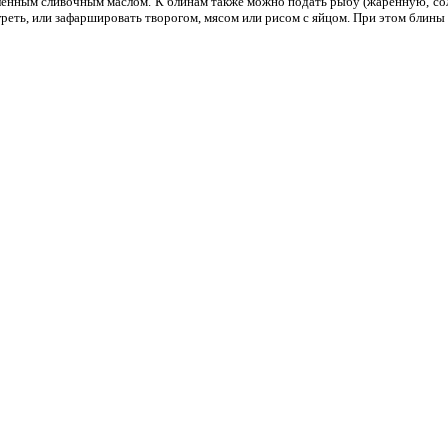
пленным сливочным маслом. К блинам также можно подать рыбу (жаренную, соле
белокочанно
греть, или зафаршировать творогом, мясом или рисом с яйцом. При этом блины 
Пельмени
Tweet Что 
сушеных гри
Пельмени
Tweet Что 
полстакана
Кундюмы,
Tweet Что 
кипятка, 4