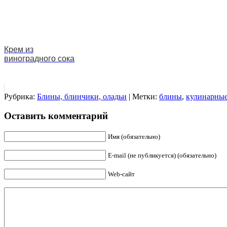
Крем из
виноградного сока
Рубрика:
Блины, блинчики, оладьи
| Метки:
блины
,
кулинарные
Оставить комментарий
Имя (обязательно)
E-mail (не публикуется) (обязательно)
Web-сайт