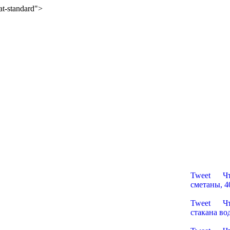
mat-standard">
Русские 
Tweet Что 
сметаны, 40
Пельмени
Tweet Что 
стакана во
Пельмени