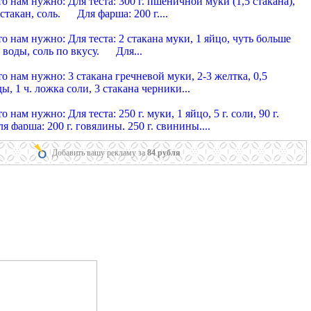
нам нужно: Для теста: 300 г. пшеничной муки (1,5 стакана),
5 стакан, соль. Для фарша: 200 г....
 уральские
нам нужно: Для теста: 2 стакана муки, 1 яйцо, чуть больше
 воды, соль по вкусу. Для...
 украинские из гречневой муки
нам нужно: 3 стакана гречневой муки, 2-3 желтка, 0,5
ы, 1 ч. ложка соли, 3 стакана черники...
 московские
ам нужно: Для теста: 250 г. муки, 1 яйцо, 5 г. соли, 90 г.
фарша: 200 г. говядины, 250 г. свинины,...
и тюменские
нам нужно: Для теста: 3 стакана муки, 1 яйцо, 1 стакан
Добавить вашу рекламу за
84 рубля
. Для фарша: 400 г. говядины, 450 г. свинины,...
 домашние говяжьи
нам нужно: Для теста: 300 г. пшеничной муки, половинка
больше стакана воды, 75 г. масла, 20...
, жаренные во фритюре
нам нужно: 200 г. пельменей, 15 г. жира для фритюра, 50 г.
 приготовления этого варианта,...
 со свежими грибами
нам нужно: Для теста: 320 г. пшеничной муки. половинка
больше полстакана воды. 20 г. муки...
 с сушеными грибами и свежей капустой
нам нужно: На 1 кг. сырых пельменей: 500 г. свежей