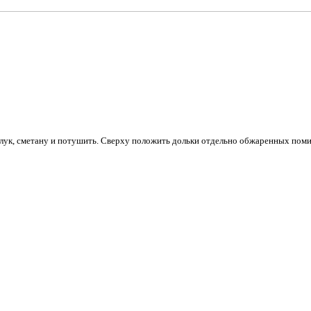
белокочанно
Пельмени
Tweet Что 
сушеных гри
Пельмени
Tweet Что 
полстакана
Кундюмы,
Tweet Что 
кипятка, 4
 лук, сметану и потушить. Сверху положить дольки отдельно обжаренных пом