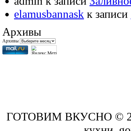
admin
к записи
Заливно
elamusbannask
к записи
Архивы
Архивы
ГОТОВИМ ВКУСНО © 201
кухни. go