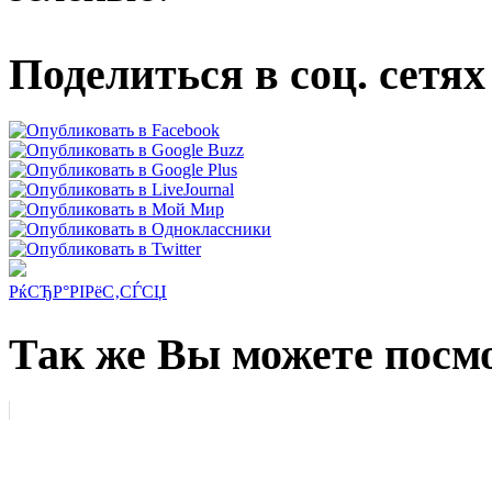
Поделиться в соц. сетях
РќСЂР°РІРёС‚СЃСЏ
Так же Вы можете посмо