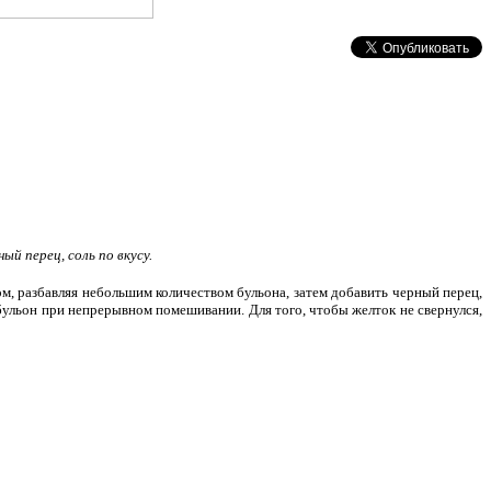
й капусты, 100 г. сливочного масла, 30 г....
 с яйцами и грибами
нам нужно: На 1 кг. сырых пельменей: 10 шт яиц, 40 г.
бов, 50 . репчатого лука, 50 г. сливочного...
 с рыбой
нам нужно: Для теста: 300 г. пшеничной муки, 1 яйцо,
 воды, 20 г. муки для подсыпки, соль по...
 или старорусские пельмени с грибной начинкой
нам нужно: Для теста: 160 г. пшеничной муки, 75 мл.
0 г. подсолнечного масла. Для отвара:...
ный перец, соль по вкусу.
, разбавляя небольшим количеством бульона, затем добавить черный перец,
 бульон при непрерывном помешивании. Для того, чтобы желток не свернулся,