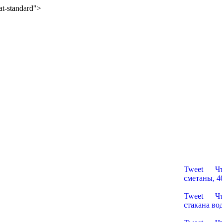
mat-standard">
Русские 
Tweet Что 
сметаны, 40
Пельмени
Tweet Что 
стакана во
Пельмени