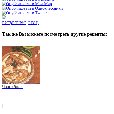
РќСЂР°РІРёС‚СЃСЏ
Так же Вы можете посмотреть другие рецепты:
Чахохбили