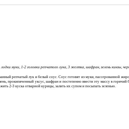
белокочанно
Пельмени
Tweet Что 
сушеных гри
Пельмени
Tweet Что 
полстакана
Кундюмы,
Tweet Что 
кипятка, 4
. лодки муки, 1-2 головки репчатого лука, 3 желтка, шафран, зелень кинзы, чер
ный репчатый лук и белый соус. Соус готовят из муки, пассерованной жиром
елень, прокипяченный уксус, шафран и постепенно ввести эту массу в горячий
ожить 2-3 куска отварной курицы, залить их супом и посыпать зеленью.