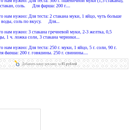
нам нужно: Для теста: 300 г. пшеничной муки (1,5 стакана),
5 стакан, соль. Для фарша: 200 г....
 уральские
нам нужно: Для теста: 2 стакана муки, 1 яйцо, чуть больше
 воды, соль по вкусу. Для...
 украинские из гречневой муки
нам нужно: 3 стакана гречневой муки, 2-3 желтка, 0,5
ы, 1 ч. ложка соли, 3 стакана черники...
 московские
ам нужно: Для теста: 250 г. муки, 1 яйцо, 5 г. соли, 90 г.
фарша: 200 г. говядины, 250 г. свинины,...
и тюменские
нам нужно: Для теста: 3 стакана муки, 1 яйцо, 1 стакан
Добавить вашу рекламу за
85 рублей
. Для фарша: 400 г. говядины, 450 г. свинины,...
 домашние говяжьи
нам нужно: Для теста: 300 г. пшеничной муки, половинка
больше стакана воды, 75 г. масла, 20...
, жаренные во фритюре
нам нужно: 200 г. пельменей, 15 г. жира для фритюра, 50 г.
 приготовления этого варианта,...
 со свежими грибами
нам нужно: Для теста: 320 г. пшеничной муки. половинка
больше полстакана воды. 20 г. муки...
 с сушеными грибами и свежей капустой
нам нужно: На 1 кг. сырых пельменей: 500 г. свежей