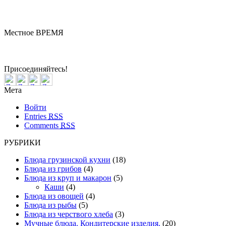
Местное ВРЕМЯ
Бердск
19:54
Суббота
Август 08, 2026
Присоединяйтесь!
Мета
Войти
Entries
RSS
Comments
RSS
РУБРИКИ
Блюда грузинской кухни
(18)
Блюда из грибов
(4)
Блюда из круп и макарон
(5)
Каши
(4)
Блюда из овощей
(4)
Блюда из рыбы
(5)
Блюда из черствого хлеба
(3)
Мучные блюда. Кондитерские изделия.
(20)